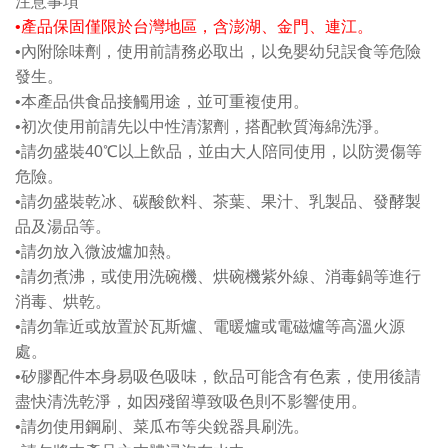
注意事項
•
產品保固僅限於台灣地區，含澎湖、金門、連江。
•內附除味劑，使用前請務必取出，以免嬰幼兒誤食等危險
發生。
•本產品供食品接觸用途，並可重複使用。
•初次使用前請先以中性清潔劑，搭配軟質海綿洗淨。
•請勿盛裝40℃以上飲品，並由大人陪同使用，以防燙傷等
危險。
•請勿盛裝乾冰、碳酸飲料、茶葉、果汁、乳製品、發酵製
品及湯品等。
•請勿放入微波爐加熱。
•請勿煮沸，或使用洗碗機、烘碗機紫外線、消毒鍋等進行
消毒、烘乾。
•請勿靠近或放置於瓦斯爐、電暖爐或電磁爐等高溫火源
處。
•矽膠配件本身易吸色吸味，飲品可能含有色素，使用後請
盡快清洗乾淨，如因殘留導致吸色則不影響使用。
•請勿使用鋼刷、菜瓜布等尖銳器具刷洗。