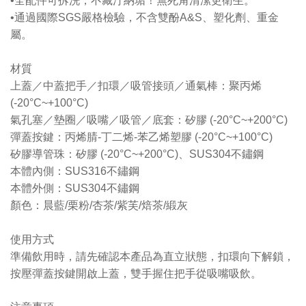
•全配件可拆洗，不藏汙納垢！無死角清潔更衛生。
•通過國際SGS嚴格檢驗，不含雙酚A&S、塑化劑、重金
屬。
材質
上蓋／中蓋把手／扣環／吸管接頭／通氣棒：聚丙烯
(-20°C~+100°C)
氣孔塞／墊圈／吸嘴／吸管／底套：矽膠 (-20°C~+200°C)
彈蓋按鍵：丙烯腈-丁二烯-苯乙烯塑膠 (-20°C~+100°C)
矽膠導管珠：矽膠 (-20°C~+200°C)、SUS304不鏽鋼
本體內側：SUS316不鏽鋼
本體外側：SUS304不鏽鋼
顏色：晨藍/栗粉/杏茶/紫芙/焙茶/緞灰
使用方式
準備飲用時，請先確認本產品為直立狀態，扣環向下解鎖，
按壓彈蓋按鍵開啟上蓋，雙手握住把手從吸嘴吸飲。