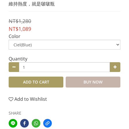
維持熱度，就是啵啵瓶
NT$1,280
NT$1,089
Color
Quantity
ADD TO CART
BUY NOW
Add to Wishlist
SHARE