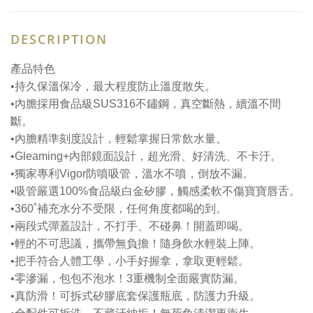
DESCRIPTION
產品特色
•持久保溫保冷，最大程度防止溫度散失。
•內膽採用食品級SUS316不鏽鋼，真空斷熱，續溫不間
斷。
•內膽精準刻度設計，輕鬆掌握日常飲水量。
•Gleaming+內部鏡面設計，超光滑、好清洗、不卡汙。
•獨家專利Vigor防噴吸管，溫水不噴，倒放不漏。
•吸管嚴選100%食品級白金矽膠，觸感柔軟不傷寶寶唇舌。
•360˚補充水分不受限，任何角度都喝的到。
•兩段式彈蓋設計，不打手、不碰鼻！開蓋即喝。
•輕的不可思議，攜帶無負擔！隨身飲水輕裝上陣。
•把手符合人體工學，小手好握拿，拿取更輕鬆。
•零滲漏，包包不泡水！3重機制全面嚴實防漏。
•真防滑！可拆式矽膠底套保護瓶底，防護力升級。