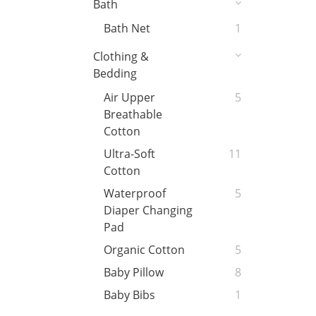
Bath
Bath Net
1
Clothing &
Bedding
Air Upper
5
Breathable
Cotton
Ultra-Soft
11
Cotton
Waterproof
5
Diaper Changing
Pad
Organic Cotton
5
Baby Pillow
8
Baby Bibs
1