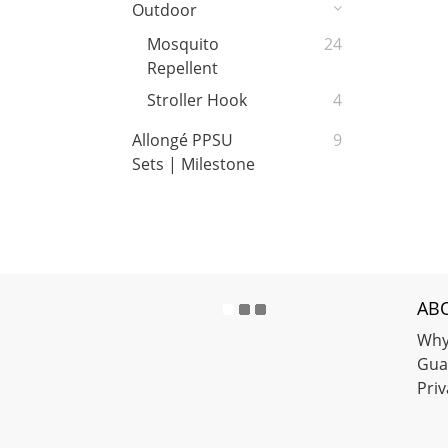
Outdoor
Mosquito
24
Repellent
Stroller Hook
4
Allongé PPSU
9
Sets | Milestone
AB
Why
Gua
Priv