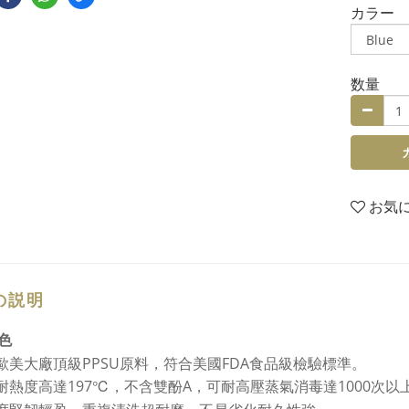
カラー
数量
お気
の説明
色
選歐美大廠頂級PPSU原料，符合美國FDA食品級檢驗標準。
身耐熱度高達197℃，不含雙酚A，可耐高壓蒸氣消毒達1000次以