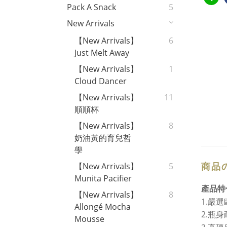
Pack A Snack
5
New Arrivals
【New Arrivals】
6
Just Melt Away
【New Arrivals】
1
Cloud Dancer
【New Arrivals】
11
順順杯
【New Arrivals】
8
奶油黃的育兒哲
學
商品
【New Arrivals】
5
Munita Pacifier
產品特
【New Arrivals】
8
1.嚴
Allongé Mocha
2.瓶
Mousse