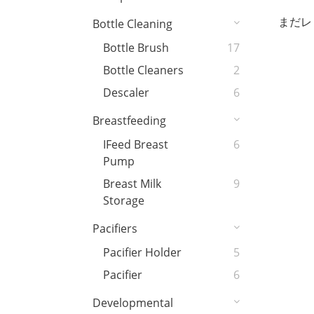
まだレ
Bottle Cleaning
Bottle Brush
17
Bottle Cleaners
2
Descaler
6
Breastfeeding
IFeed Breast
6
Pump
Breast Milk
9
Storage
Pacifiers
Pacifier Holder
5
Pacifier
6
Developmental