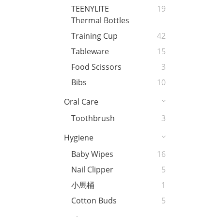
TEENYLITE
19
Thermal Bottles
Training Cup
42
Tableware
15
Food Scissors
3
Bibs
10
Oral Care
Toothbrush
3
Hygiene
Baby Wipes
16
Nail Clipper
5
小馬桶
1
Cotton Buds
5