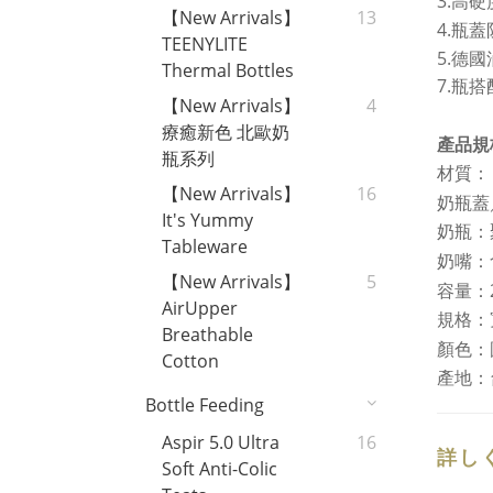
3.高
【New Arrivals】
13
4.瓶
TEENYLITE
5.德
Thermal Bottles
7.瓶
【New Arrivals】
4
療癒新色 北歐奶
產品規
瓶系列
材質：
【New Arrivals】
16
奶瓶蓋／
It's Yummy
奶瓶：聚
Tableware
奶嘴：食
【New Arrivals】
5
容量：2
AirUpper
規格：
Breathable
顏色：圓
Cotton
產地：
Bottle Feeding
Aspir 5.0 Ultra
16
詳し
Soft Anti-Colic