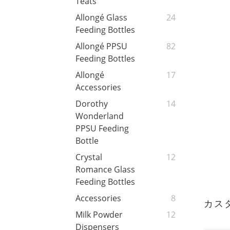
Teats
Allongé Glass
24
Feeding Bottles
Allongé PPSU
82
Feeding Bottles
Allongé
17
Accessories
Dorothy
14
Wonderland
PPSU Feeding
Bottle
Crystal
12
Romance Glass
Feeding Bottles
Accessories
8
カス
Milk Powder
12
Dispensers