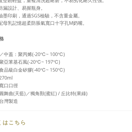
硬度堅韌輕盈，重複清洗超耐磨，不易劣化耐久性強。
蓋防漏設計、易握瓶身。
國油墨印刷，通過SGS檢驗，不含重金屬。
搭配母乳記憶超柔防脹氣寬口十字孔M奶嘴。
格
中蓋：聚丙烯(-20℃~ 100℃)
亞苯基石風(-20℃~ 197℃)
品級白金矽膠(-40℃~ 150℃)
70ml
寬口口徑
舞曲(天藍)／獨角獸(蜜紅) / 丘比特(果綠)
台灣製造
くはこちら