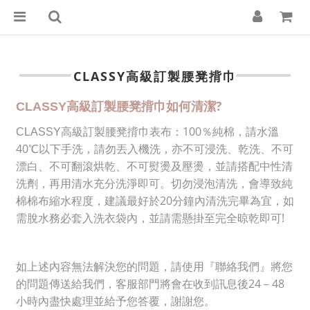
CLASSY高級訂製腰凳揹巾
?
CLASSY
高級訂製腰凳揹巾如何清潔
100
CLASSY
高級訂製腰凳揹巾表布：
％純棉，請水溫
40
℃
以下手洗，請勿丟入機洗，亦不可浸洗、乾洗、不可
漂白、不可翻滾烘乾、不可熨燙及壓燙，並請搭配中性清
洗劑，再用清水充分洗淨即可。切勿浸泡清洗，會導致純
20
棉棉布縮水程度，建議最好於
分鐘內清洗完畢為宜，如
!
需脫水務必套入洗衣袋內，並請需懸掛至完全晾乾即可
如上述內容無法解決您的問題，請使用『聯絡我們』將您
24
48
的問題傳送給我們，客服部門將會在收到訊息後
－
小時內盡快處理並給予您答覆，謝謝您。