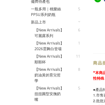
備齊待產包
一瓶多用｜桃樂絲
5
PPSU系列奶瓶
新品上市
【New Arrivals】
6
可麗露系列
【New Arrivals】
1
2026雲舞白登場
【New Arrivals】
11
順順杯
商品
【New Arrivals】
8
*
本商
奶油黃的育兒哲
性特殊
學
【New Arrivals】
5
●產品
扭扭圓型安撫奶
1.市售
嘴
2.批