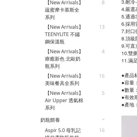
3.耐
【New Arrivals】
8
4.嚴
蘊蜜摩卡慕斯全
5.通
系列
6.採
【New Arrivals】
13
7.封
TEENYLITE 不鏽
8.頂
鋼保溫瓶
9.可
【New Arrivals】
4
10.
療癒新色 北歐奶
11.
瓶系列
●產品材質
【New Arrivals】
16
●容量：2
美味餐具全系列
●數量
【New Arrivals】
5
●有效
Air Upper 透氣棉
●產地
系列
奶瓶餵養
Aspir 5.0 母乳記
16