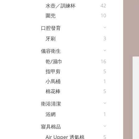
水壺／訓練杯
42
圍兜
10
口腔發育
牙刷
3
儀容衛生
乾/濕巾
16
指甲剪
5
小馬桶
1
棉花棒
5
衛浴清潔
浴網
1
寢具棉品
Air Upper 透氣棉
5