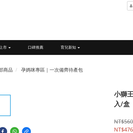
上市
口碑推薦
育兒新知
部商品
孕媽咪專區｜一次備齊待產包
小獅王辛
入/盒
NT$560
NT$476