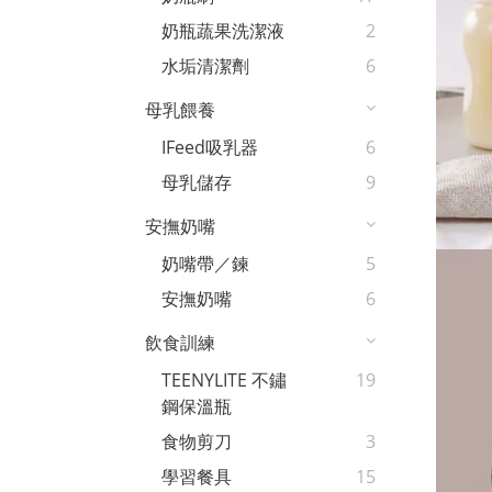
奶瓶蔬果洗潔液
2
水垢清潔劑
6
母乳餵養
IFeed吸乳器
6
母乳儲存
9
安撫奶嘴
奶嘴帶／鍊
5
安撫奶嘴
6
飲食訓練
TEENYLITE 不鏽
19
鋼保溫瓶
食物剪刀
3
學習餐具
15