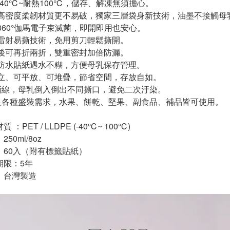
冷-40℃~耐熱100℃，儲存、解凍無須擔心。
選高密度柔韌材質更不易破，獨家三層袋身新技術，油墨不接觸母
過360°伽馬電子束滅菌，即開即用也安心。
用雷射易撕技術，免用剪刀輕鬆撕開。
口後可再折兩折，雙重密封加倍防漏。
級防水貼紙遇水不糊，方便母乳保存管理。
直立、可平放、可堆疊，節省空間，存放自如。
雙撕線，母乳倒入倒出不同撕口，避免二次汙染。
滿足各種盛裝需求，水果、餅乾、堅果、副食品、補品皆可使用。
 ：PET / LLDPE (-40℃~ 100℃)
50ml/8oz
：60入（附有標籤貼紙）
期限：5年
：台灣製造