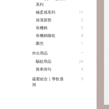
系列
極柔感系列
11
保潔尿墊
5
有機棉
5
有機棉睡枕
8
圍兜
1
外出用品
驅蚊用品
24
推車掛勾
4
蘊蜜組合 | 學飲適
9
用