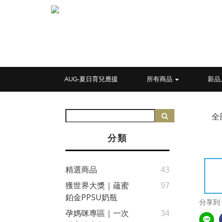
AUG-夏日育兒應援
所有商品
新品
全
分類
精選商品
43
獲世界大獎｜蘊蜜
97
鉑金PPSU奶瓶
分享到
孕媽咪專區｜一次
34