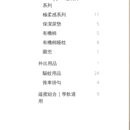
系列
極柔感系列
11
保潔尿墊
5
有機棉
5
有機棉睡枕
8
圍兜
1
外出用品
驅蚊用品
24
推車掛勾
4
蘊蜜組合 | 學飲適
9
用