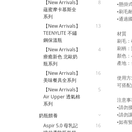
【New Arrivals】
8
•懸掛
蘊蜜摩卡慕斯全
•刷毛
系列
•通過
【New Arrivals】
13
TEENYLITE 不鏽
材質
鋼保溫瓶
刷毛：矽
刷柄：聚
【New Arrivals】
4
顏色：
療癒新色 北歐奶
瓶系列
產地：
【New Arrivals】
16
使用方
美味餐具全系列
可搭配
【New Arrivals】
5
Air Upper 透氣棉
注意事
系列
•請勿
•請勿
奶瓶餵養
•如有
Aspir 5.0 母乳記
16