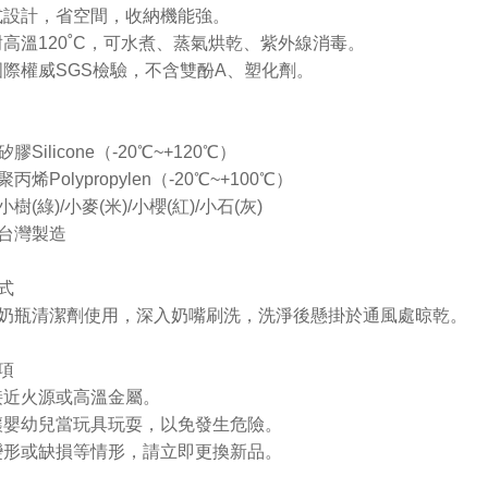
式設計，省空間，收納機能強。
耐高溫120˚C，可水煮、蒸氣烘乾、紫外線消毒。
國際權威SGS檢驗，不含雙酚A、塑化劑。
膠Silicone（-20℃~+120℃）
丙烯Polypropylen（-20℃~+100℃）
小樹(綠)/小麥(米)
/小櫻(紅)
/小石(灰)
台灣製造
式
奶瓶清潔劑使用，深入奶嘴刷洗，洗淨後懸掛於通風處晾乾。
項
接近火源或高溫金屬。
讓嬰幼兒當玩具玩耍，以免發生危險。
變形或缺損等情形，請立即更換新品。