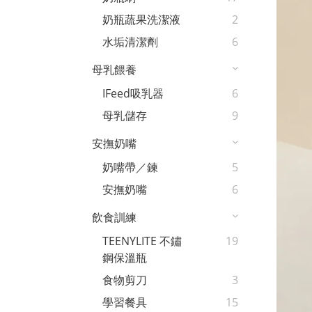
奶瓶蔬果洗潔液
2
水垢清潔劑
6
母乳餵養
IFeed吸乳器
6
母乳儲存
9
安撫奶嘴
奶嘴帶／鍊
5
安撫奶嘴
6
飲食訓練
TEENYLITE 不鏽
19
鋼保溫瓶
食物剪刀
3
學習餐具
15