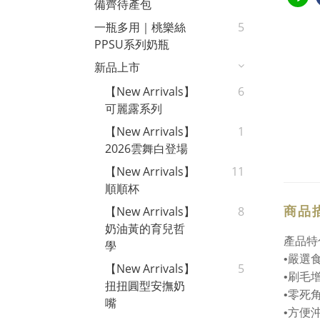
備齊待產包
一瓶多用｜桃樂絲
5
PPSU系列奶瓶
新品上市
【New Arrivals】
6
可麗露系列
【New Arrivals】
1
2026雲舞白登場
【New Arrivals】
11
順順杯
商品
【New Arrivals】
8
奶油黃的育兒哲
產品特
學
•嚴選
【New Arrivals】
5
•刷毛
扭扭圓型安撫奶
•零死
嘴
•方便