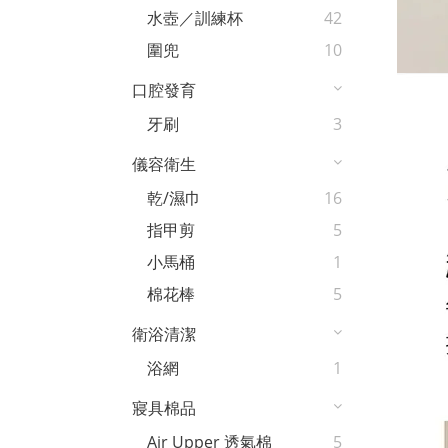
水壺／訓練杯
42
圍兜
10
口腔發育
牙刷
3
儀容衛生
乾/濕巾
16
指甲剪
5
小馬桶
1
棉花棒
5
衛浴清潔
浴網
1
寢具棉品
Air Upper 透氣棉
5