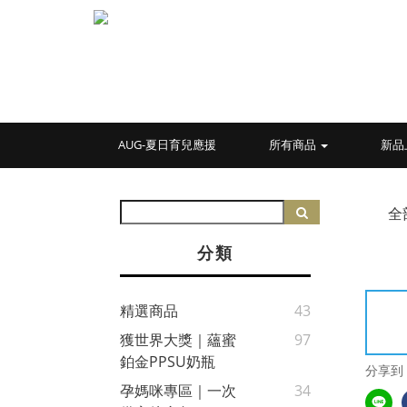
AUG-夏日育兒應援
所有商品
新品
全
分類
精選商品
43
獲世界大獎｜蘊蜜
97
鉑金PPSU奶瓶
分享到
孕媽咪專區｜一次
34