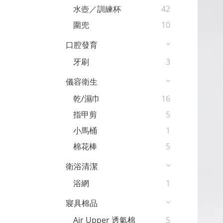
水壺／訓練杯
42
圍兜
10
口腔發育
牙刷
3
儀容衛生
乾/濕巾
16
指甲剪
5
小馬桶
1
棉花棒
5
衛浴清潔
浴網
1
寢具棉品
Air Upper 透氣棉
5