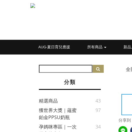
AUG-夏日育兒應援
所有商品
新品
全
分類
精選商品
43
獲世界大獎｜蘊蜜
97
鉑金PPSU奶瓶
分享到
孕媽咪專區｜一次
34