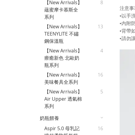
【New Arrivals】
8
注意事
蘊蜜摩卡慕斯全
•以手
系列
•內附
【New Arrivals】
13
•背帶
TEENYLITE 不鏽
•請勿
鋼保溫瓶
【New Arrivals】
4
療癒新色 北歐奶
瓶系列
【New Arrivals】
16
美味餐具全系列
【New Arrivals】
5
Air Upper 透氣棉
系列
奶瓶餵養
Aspir 5.0 母乳記
16