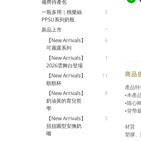
備齊待產包
一瓶多用｜桃樂絲
5
PPSU系列奶瓶
新品上市
【New Arrivals】
6
可麗露系列
【New Arrivals】
1
2026雲舞白登場
商品
【New Arrivals】
11
順順杯
產品特
【New Arrivals】
8
•本產
奶油黃的育兒哲
•隨心
學
•背帶
【New Arrivals】
5
扭扭圓型安撫奶
材質
嘴
塑膠、