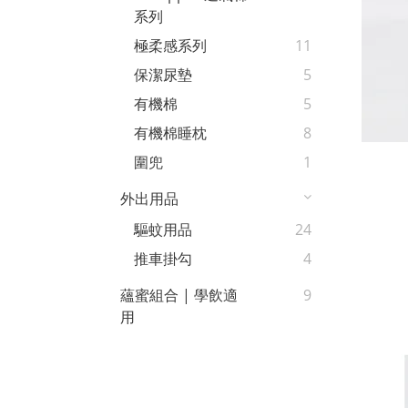
系列
極柔感系列
11
保潔尿墊
5
有機棉
5
有機棉睡枕
8
圍兜
1
外出用品
驅蚊用品
24
推車掛勾
4
蘊蜜組合 | 學飲適
9
用