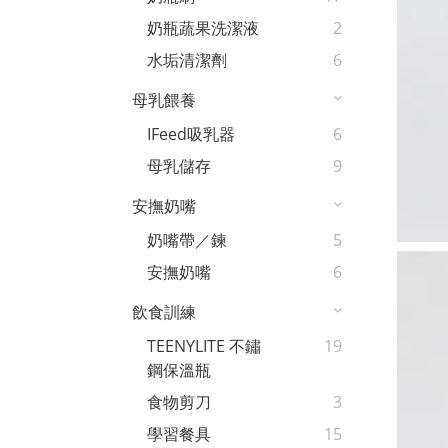
奶瓶蔬果洗潔液
2
水垢清潔劑
6
母乳餵養
IFeed吸乳器
6
母乳儲存
9
安撫奶嘴
奶嘴帶／鍊
5
安撫奶嘴
6
飲食訓練
TEENYLITE 不鏽
19
鋼保溫瓶
食物剪刀
3
學習餐具
15