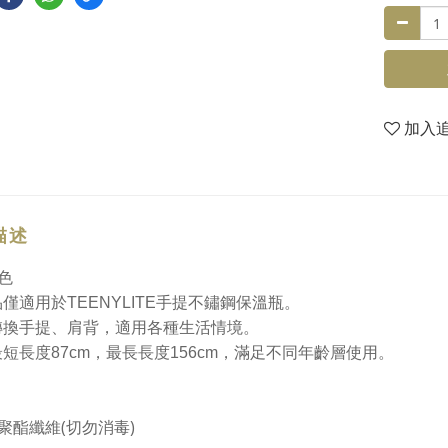
加入
描述
色
品僅適用於TEENYLITE手提不鏽鋼保溫瓶。
轉換手提、肩背，適用各種生活情境。
最短長度87cm，最長長度156cm，滿足不同年齡層使用。
聚酯纖維(切勿消毒)