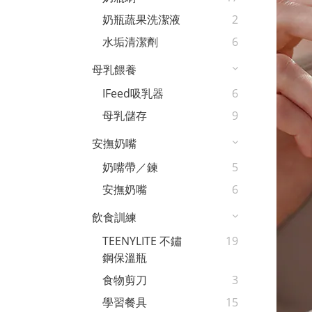
奶瓶蔬果洗潔液
2
水垢清潔劑
6
母乳餵養
IFeed吸乳器
6
母乳儲存
9
安撫奶嘴
奶嘴帶／鍊
5
安撫奶嘴
6
飲食訓練
TEENYLITE 不鏽
19
鋼保溫瓶
食物剪刀
3
學習餐具
15