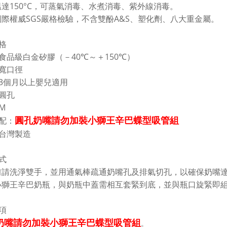
150°C
溫達
，可蒸氣消毒、水煮消毒、紫外線消毒。
SGS
A&S
國際權威
嚴格檢驗，不含雙酚
、塑化劑、八大重金屬。
格
40
150
食品級白金矽膠（－
℃
～＋
℃
）
寬口徑
3
個月以上嬰兒適用
圓孔
M
圓孔奶嘴請勿加裝小獅王辛巴蝶型吸管組
配：
台灣製造
式
前請洗淨雙手，並用通氣棒疏通奶嘴孔及排氣切孔，以確保奶嘴
小獅王辛巴奶瓶，與奶瓶中蓋需相互套緊到底，並與瓶口旋緊即
項
奶嘴請勿加裝小獅王辛巴蝶型吸管組
。