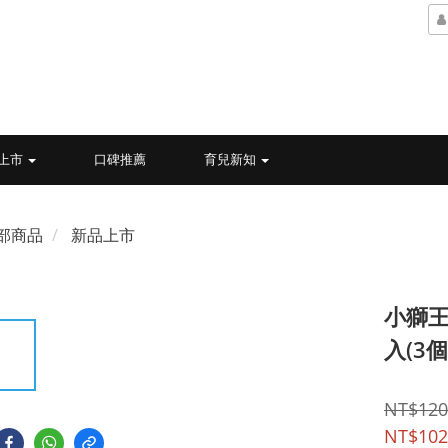
上市
口碑推薦
育兒新知
部商品
新品上市
小獅王
入(3
NT$120
NT$102