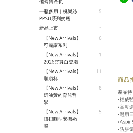
備齊待產包
一瓶多用｜桃樂絲
5
PPSU系列奶瓶
新品上市
【New Arrivals】
6
可麗露系列
【New Arrivals】
1
2026雲舞白登場
【New Arrivals】
11
順順杯
商品
【New Arrivals】
8
產品特
奶油黃的育兒哲
•
權威
學
•
高度
【New Arrivals】
5
•
選用
扭扭圓型安撫奶
•Aspir 
嘴
•
防脹