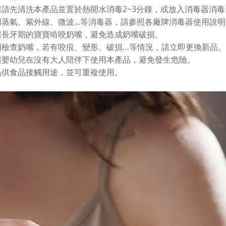
2~3
前請先清洗本產品並置於熱開水消毒
分鐘，或放入消毒器消毒
...
用蒸氣、紫外線、微波
等消毒器，請參照各廠牌消毒器使用說明
讓長牙期的寶寶啃咬奶嘴，避免造成奶嘴破損。
…
期檢查奶嘴，若有咬痕、變形、破損
等情況，請立即更換新品。
讓嬰幼兒在沒有大人陪伴下使用本產品，避免發生危險。
品供食品接觸用途，並可重複使用。