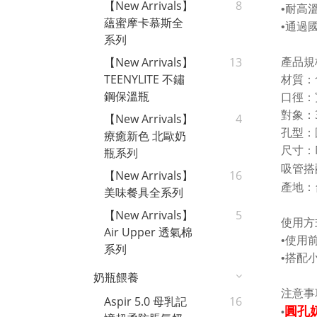
【New Arrivals】
8
•
耐高
蘊蜜摩卡慕斯全
•
通過
系列
【New Arrivals】
13
產品規
TEENYLITE 不鏽
材質：
鋼保溫瓶
口徑：
對象：
【New Arrivals】
4
孔型：
療癒新色 北歐奶
尺寸：
瓶系列
吸管搭
【New Arrivals】
16
產地：
美味餐具全系列
【New Arrivals】
5
使用方
Air Upper 透氣棉
•
使用
系列
•
搭配
奶瓶餵養
注意事
Aspir 5.0 母乳記
16
圓孔
•