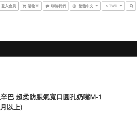
登入會員
購物車
聯絡我們
繁體中文
$ TWD
辛巴 超柔防脹氣寬口圓孔奶嘴M-1
個月以上)