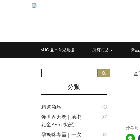
AUG-夏日育兒應援
所有商品
新品
全
分類
精選商品
43
獲世界大獎｜蘊蜜
97
鉑金PPSU奶瓶
分享到
孕媽咪專區｜一次
34