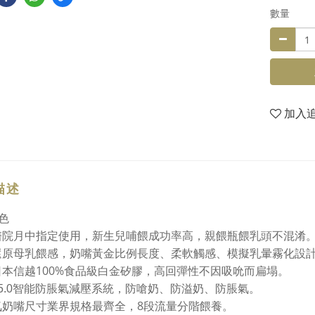
數量
加入
描述
色
醫院月中指定使用，新生兒哺餵成功率高，親餵瓶餵乳頭不混淆
還原母乳餵感，奶嘴黃金比例長度、柔軟觸感、模擬乳暈霧化設
100%
日本信越
食品級白金矽膠，高回彈性不因吸吮而扁塌。
5.0
智能防脹氣減壓系統，防嗆奶、防溢奶、防脹氣。
8
氣奶嘴尺寸業界規格最齊全，
段流量分階餵養。