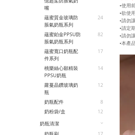
憶超柔防脹氣奶
•
使用
嘴
•
欲使
蘊蜜質金玻璃防
24
•
請勿
脹氣奶瓶系列
•
請定
蘊蜜鉑金PPSU防
82
•
請勿
脹氣奶瓶系列
•
本產
蘊蜜寬口奶瓶配
17
件系列
桃樂絲心願精裝
14
PPSU奶瓶
蘿蔓晶鑽玻璃奶
12
瓶
奶瓶配件
8
奶粉袋/盒
12
奶瓶清潔
奶瓶刷
17