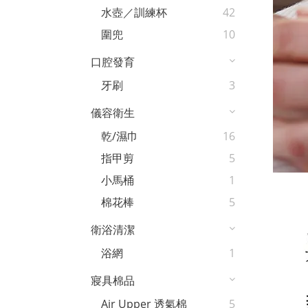
水壺／訓練杯
42
圍兜
10
口腔發育
牙刷
3
儀容衛生
乾/濕巾
16
指甲剪
5
小馬桶
1
棉花棒
5
衛浴清潔
浴網
1
寢具棉品
Air Upper 透氣棉
5