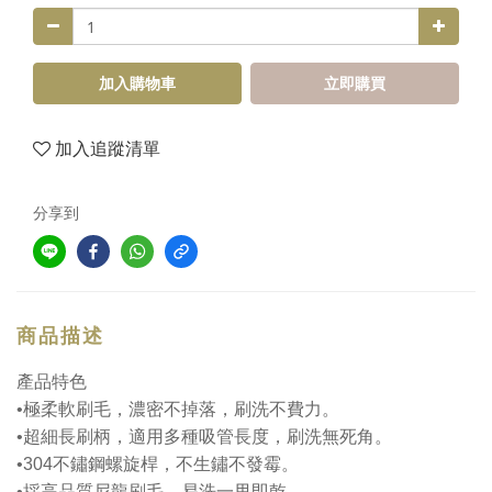
加入購物車
立即購買
加入追蹤清單
分享到
商品描述
產品特色
•
極柔軟刷毛，濃密不掉落，刷洗不費力。
•
超細長刷柄，適用多種吸管長度，刷洗無死角。
•304
不鏽鋼螺旋桿，不生鏽不發霉。
•
採高品質尼龍刷毛，易洗一甩即乾。