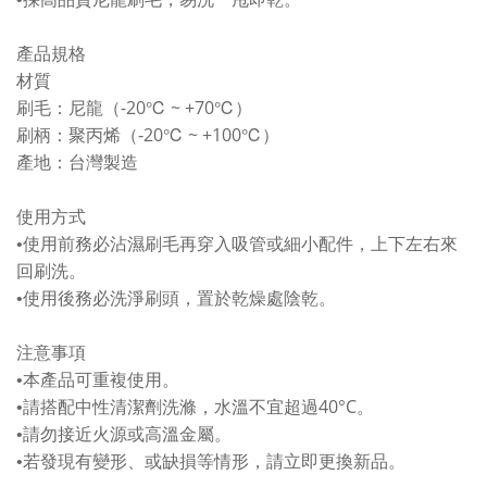
產品規格
材質
-20℃ ~ +70℃
刷毛：尼龍（
）
-20℃ ~ +100℃
刷柄：聚丙烯（
）
產地：台灣製造
使用方式
•
使用前務必沾濕刷毛再穿入吸管或細小配件，上下左右來
回刷洗。
•
使用後務必洗淨刷頭，置於乾燥處陰乾。
注意事項
•
本產品可重複使用。
40°C
•
請搭配中性清潔劑洗滌，水溫不宜超過
。
•
請勿接近火源或高溫金屬。
•
若發現有變形、或缺損等情形，請立即更換新
品。