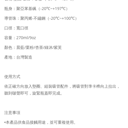
-20
~+197
瓶身：聚亞苯基碸（
℃
℃）
-20
~+100
導管珠：聚丙烯‧不鏽鋼（
℃
℃）
口徑：寬口徑
270ml/9oz
容量：
/
/
/
顏色：晨藍
栗粉
杏茶
綠沐/紫芙
產地：台灣製造
使用方式
依正確方向放入墊圈、組裝吸管配件，將吸管對準卡榫向上拉出，
聽到啵聲即可，旋緊瓶蓋即完成。
注意事項
•本產品供食品接觸用途，並可重複使用。