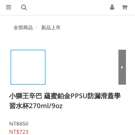
全部商品
新品上市
小獅王辛巴 蘊蜜鉑金PPSU防漏滑蓋學
習水杯270ml/9oz
NT$850
NT$723