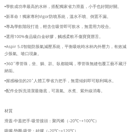
•學飲成功率最高的水杯，搭配獨家省力滑蓋，小手也好開好關。
Vigor
•新革命！獨家專利
防噴系統，溫水不噴、倒置不漏。
•專為學飲階段打造，輕含住吸管即可飲水，無需用力咬合。
100%
•選用
食品級白金矽膠，觸感柔軟不傷寶寶唇舌。
Aspir 5.0
•
智能防脹氣減壓系統，平衡吸吮時水杯內外壓力，有效減
少脹氣、嗆口現象。
360˚
•
導管珠，坐、躺、趴、臥都能喝，導管珠無縫包覆工藝不藏汙
納垢。
20˚
•握感極佳的
人體工學省力把手，無需傾斜即可順利喝水。
•配件全拆洗清潔最徹底，可蒸氣、水煮、紫外線消毒。
材質
-20
~+100
滑蓋‧中蓋把手‧吸管接頭：聚丙烯（
℃
℃）
-20
~+120
吸嘴‧墊圈‧吸管：矽膠（
℃
℃）