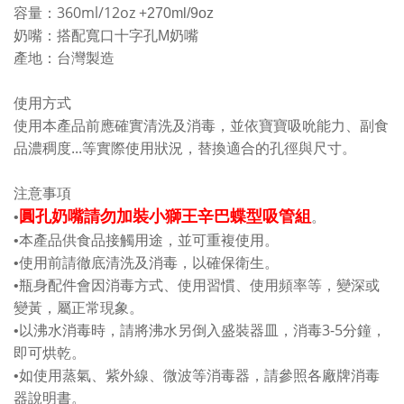
360ml/12oz +
容量：
270ml/9oz
奶嘴：搭配寬口十字孔M奶嘴
產地：台灣製造
使用方式
使用本產品前應確實清洗及消毒，並依寶寶吸吮能力、副食
...
品濃稠度
等實際使用狀況，替換適合的孔徑與尺寸。
注意事項
圓孔奶嘴請勿加裝小獅王辛巴蝶型吸管組
•
。
•
本產品供食品接觸用途，並可重複使用。
•
使用前請徹底清洗及消毒，以確保衛生。
•
瓶身配件會因消毒方式、使用習慣、使用頻率等，變深或
變黃，屬正常現象。
3-5
•
以沸水消毒時，請將沸水另倒入盛裝器皿，消毒
分鐘，
即可烘乾。
•
如使用蒸氣、紫外線、微波等消毒器，請參照各廠牌消毒
器說明書。