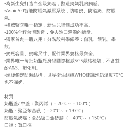
•
為新生兒打造白金級奶嘴，擬造媽媽乳房觸感。
•Aspir 5.0
智能防脹氣減壓系統，防嗆奶、防溢奶、防脹
氣。
•
權威醫院唯一指定，新生兒哺餵成功率高。
•100%
全程台灣製造，免去進口溯源的擔憂。
•
獨家首創一瓶八用！分階段科學餵養：儲乳、餵乳、學
飲。
•
奶瓶容量、奶嘴尺寸、配件業界規格最齊全。
SGS
•
業界唯一每批奶瓶瓶身經國際權威
嚴格檢驗，不含雙
A&S
酚
、塑化劑。
WHO
70°C
•
螺旋鎖定防漏結構，世界衛生組織
建議泡奶溫度
也不漏奶。
材質
/
20
100
奶瓶蓋
中蓋：聚丙烯（－
℃
～＋
℃
）
20
197
奶瓶：聚亞苯基碸（－
℃
～＋
℃
）
40
150
防脹氣奶嘴：食品級白金矽膠（－
℃
～＋
℃
）
口徑：寬口徑