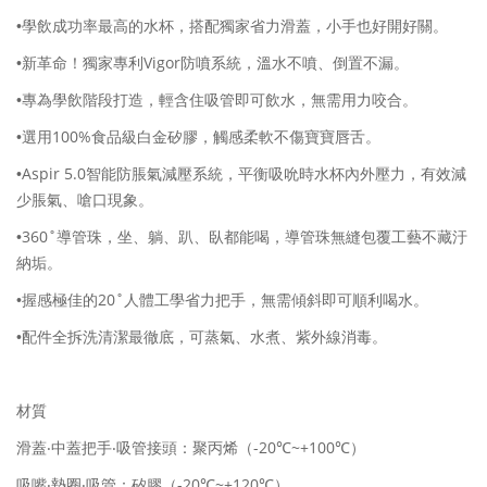
•學飲成功率最高的水杯，搭配獨家省力滑蓋，小手也好開好關。
Vigor
•新革命！獨家專利
防噴系統，溫水不噴、倒置不漏。
•專為學飲階段打造，輕含住吸管即可飲水，無需用力咬合。
100%
•選用
食品級白金矽膠，觸感柔軟不傷寶寶唇舌。
Aspir 5.0
•
智能防脹氣減壓系統，平衡吸吮時水杯內外壓力，有效減
少脹氣、嗆口現象。
360˚
•
導管珠，坐、躺、趴、臥都能喝，導管珠無縫包覆工藝不藏汙
納垢。
20˚
•握感極佳的
人體工學省力把手，無需傾斜即可順利喝水。
•配件全拆洗清潔最徹底，可蒸氣、水煮、紫外線消毒。
材質
-20
~+100
滑蓋‧中蓋把手‧吸管接頭：聚丙烯（
℃
℃）
-20
~+120
吸嘴‧墊圈‧吸管：矽膠（
℃
℃）