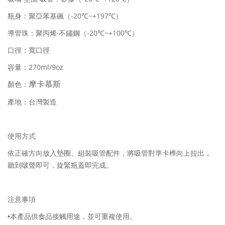
-20
~+197
瓶身：聚亞苯基碸（
℃
℃）
-20
~+100
導管珠：聚丙烯‧不鏽鋼（
℃
℃）
口徑：寬口徑
270ml/9oz
容量：
摩卡慕斯
顏色：
產地：台灣製造
使用方式
依正確方向放入墊圈、組裝吸管配件，將吸管對準卡榫向上拉出，
聽到啵聲即可，旋緊瓶蓋即完成。
注意事項
•本產品供食品接觸用途，並可重複使用。