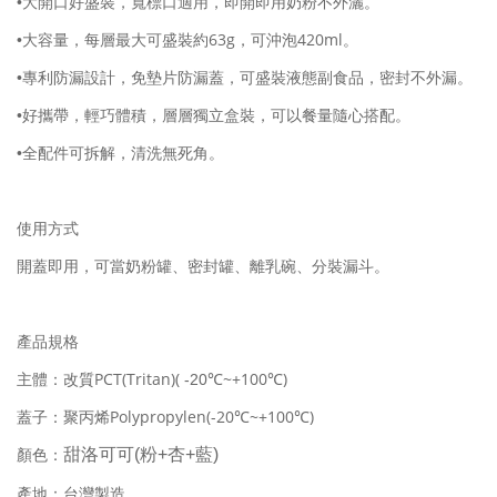
•大開口好盛裝，寬標口適用，即開即用奶粉不外灑。
63g
420ml
•大容量，每層最大可盛裝約
，可沖泡
。
•專利防漏設計，免墊片防漏蓋，可盛裝液態副食品，密封不外漏。
•好攜帶，輕巧體積，層層獨立盒裝，可以餐量隨心搭配。
•全配件可拆解，清洗無死角。
使用方式
開蓋即用，可當奶粉罐、密封罐、離乳碗、分裝漏斗。
產品規格
PCT(Tritan)(
~+100
)
主體：改質
-20
℃
℃
Polypropylen(-20
~+100
)
蓋子：聚丙烯
℃
℃
甜洛可可(粉+杏+藍)
顏色：
產地：台灣製造