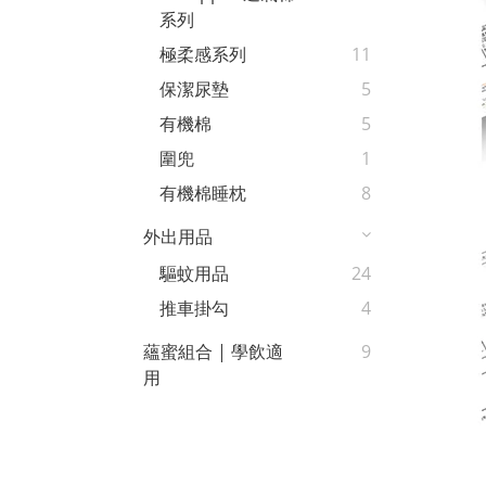
系列
極柔感系列
11
保潔尿墊
5
有機棉
5
圍兜
1
有機棉睡枕
8
外出用品
驅蚊用品
24
推車掛勾
4
蘊蜜組合 | 學飲適
9
用