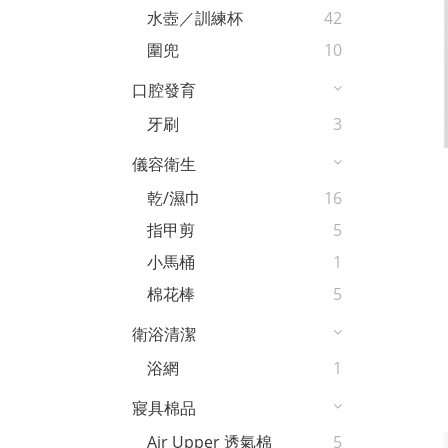
水壺／訓練杯
42
圍兜
10
口腔發育
牙刷
3
儀容衛生
乾/濕巾
16
指甲剪
5
小馬桶
1
棉花棒
5
衛浴清潔
浴網
1
寢具棉品
Air Upper 透氣棉
5