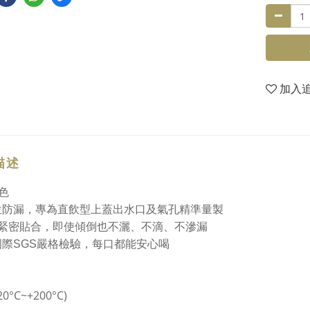
加入
描述
色
位防漏，專為直飲型上蓋出水口及氣孔精準量製
0%緊密貼合，即使傾倒也不灑、不滴、不滲漏
國際SGS嚴格檢驗，每口都能安心喝
20°C~+200°C)