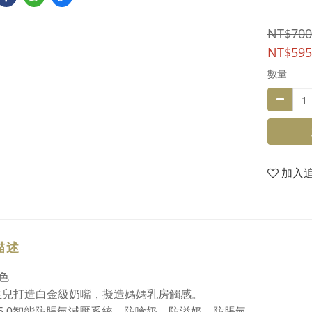
NT$700
NT$595
數量
加入
描述
色
生兒打造白金級奶嘴，擬造媽媽乳房觸感。
5.0
智能防脹氣減壓系統，防嗆奶、防溢奶、防脹氣。