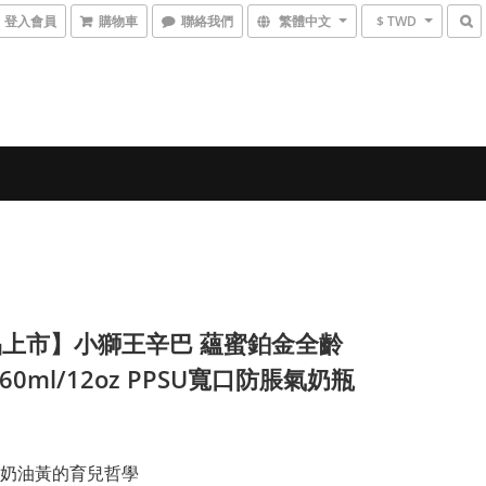
登入會員
購物車
聯絡我們
繁體中文
$ TWD
上市】小獅王辛巴 蘊蜜鉑金全齡
60ml/12oz PPSU寬口防脹氣奶瓶
奶油黃的育兒哲學