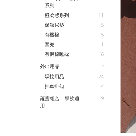
系列
極柔感系列
11
保潔尿墊
5
有機棉
5
圍兜
1
有機棉睡枕
8
外出用品
驅蚊用品
24
推車掛勾
4
蘊蜜組合 | 學飲適
9
用