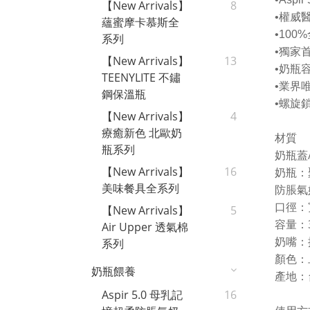
【New Arrivals】
8
•
權威
蘊蜜摩卡慕斯全
•100%
系列
•
獨家
【New Arrivals】
13
•
奶瓶
TEENYLITE 不鏽
•
業界
鋼保溫瓶
•
螺旋
【New Arrivals】
4
療癒新色 北歐奶
材質
瓶系列
奶瓶蓋
【New Arrivals】
16
奶瓶：
美味餐具全系列
防脹氣
口徑：
【New Arrivals】
5
容量：
Air Upper 透氣棉
奶嘴：
系列
顏色：
奶瓶餵養
產地：
Aspir 5.0 母乳記
16