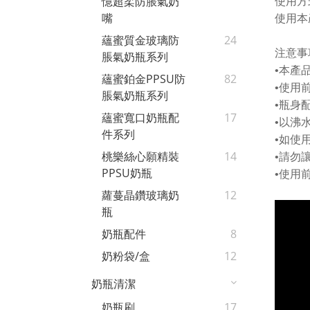
憶超柔防脹氣奶
使用方
嘴
使用本
蘊蜜質金玻璃防
24
注意事
脹氣奶瓶系列
•
本產
蘊蜜鉑金PPSU防
82
•
使用
脹氣奶瓶系列
•
瓶身
蘊蜜寬口奶瓶配
17
•
以沸
件系列
•
如使
桃樂絲心願精裝
14
•
請勿
PPSU奶瓶
•
使用
蘿蔓晶鑽玻璃奶
12
瓶
奶瓶配件
8
奶粉袋/盒
12
奶瓶清潔
奶瓶刷
17