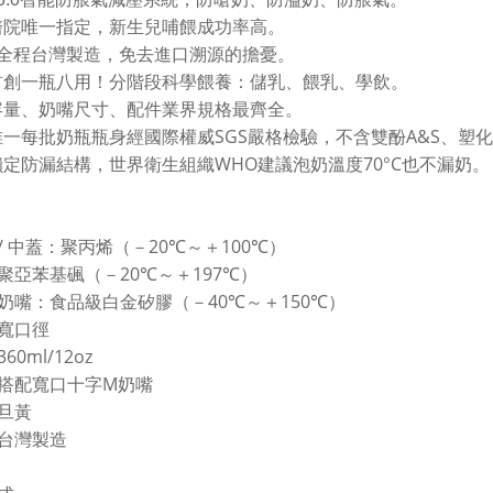
醫院唯一指定，新生兒哺餵成功率高。
全程台灣製造，免去進口溯源的擔憂。
首創一瓶八用！分階段科學餵養：儲乳、餵乳、學飲。
容量、奶嘴尺寸、配件業界規格最齊全。
SGS
A&S
唯一每批奶瓶瓶身經國際權威
嚴格檢驗，不含雙酚
、塑化
WHO
70°C
鎖定防漏結構，世界衛生組織
建議泡奶溫度
也不漏奶。
/
20
100
中蓋：聚丙烯（－
℃
～＋
℃
）
20
197
聚亞苯基碸（－
℃
～＋
℃
）
40
150
奶嘴：食品級白金矽膠（－
℃
～＋
℃
）
寬口徑
360ml/12oz
M
搭配寬口十字
奶嘴
旦黃
台灣製造