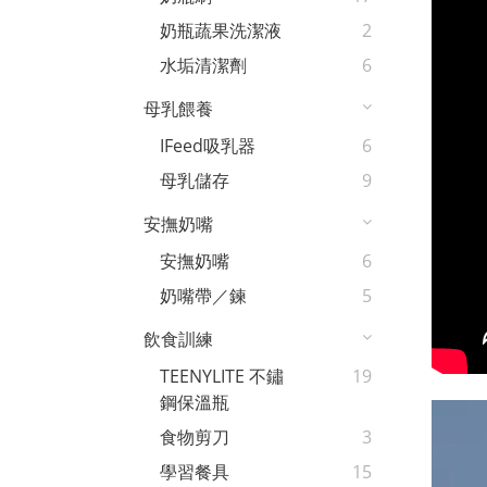
奶瓶蔬果洗潔液
2
水垢清潔劑
6
母乳餵養
IFeed吸乳器
6
母乳儲存
9
安撫奶嘴
安撫奶嘴
6
奶嘴帶／鍊
5
飲食訓練
TEENYLITE 不鏽
19
鋼保溫瓶
食物剪刀
3
學習餐具
15