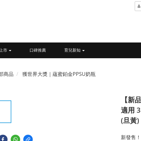
上市
口碑推薦
育兒新知
部商品
獲世界大獎｜蘊蜜鉑金PPSU奶瓶
【新品
適用 3
(旦黃)
新發售！