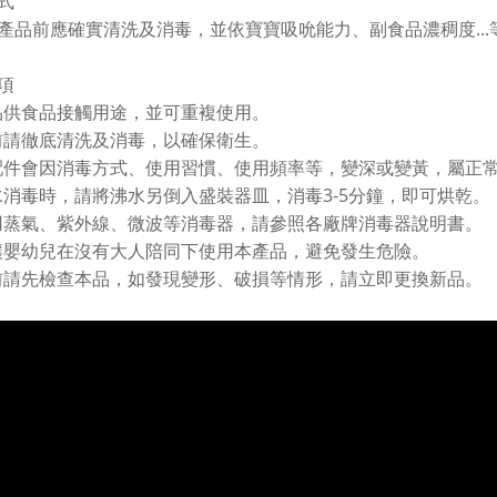
式
...
產品前應確實清洗及消毒，並依寶寶吸吮能力、副食品濃稠度
項
品供食品接觸用途，並可重複使用。
前請徹底清洗及消毒，以確保衛生。
配件會因消毒方式、使用習慣、使用頻率等，變深或變黃，屬正
3-5
水消毒時，請將沸水另倒入盛裝器皿，消毒
分鐘，即可烘乾。
用蒸氣、紫外線、微波等消毒器，請參照各廠牌消毒器說明書。
讓嬰幼兒在沒有大人陪同下使用本產品，避免發生危險。
前請先檢查本品，如發現變形、破損等情形，請立即更換新品。