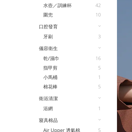
水壺／訓練杯
42
圍兜
10
口腔發育
牙刷
3
儀容衛生
乾/濕巾
16
指甲剪
5
小馬桶
1
棉花棒
5
衛浴清潔
浴網
1
寢具棉品
Air Upper 透氣棉
5