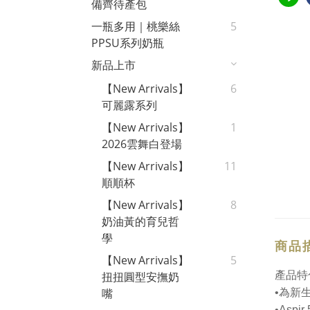
備齊待產包
一瓶多用｜桃樂絲
5
PPSU系列奶瓶
新品上市
【New Arrivals】
6
可麗露系列
【New Arrivals】
1
2026雲舞白登場
【New Arrivals】
11
順順杯
【New Arrivals】
8
奶油黃的育兒哲
學
商品
【New Arrivals】
5
產品特
扭扭圓型安撫奶
嘴
•
為新
•Aspir 