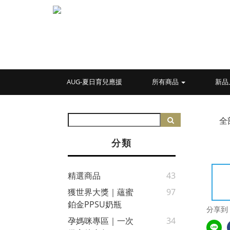
AUG-夏日育兒應援
所有商品
新品
全
分類
精選商品
43
獲世界大獎｜蘊蜜
97
鉑金PPSU奶瓶
分享到
孕媽咪專區｜一次
34