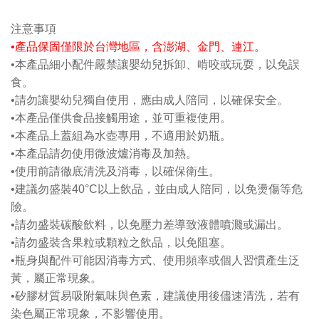
注意事項
•
產品保固僅限於台灣地區，含澎湖、金門、連江。
•本產品細小配件嚴禁讓嬰幼兒拆卸、啃咬或玩耍，以免誤
食。
•請勿讓嬰幼兒獨自使用，應由成人陪同，以確保安全。
•本產品僅供食品接觸用途，並可重複使用。
•本產品上蓋組為水壺專用，不適用於奶瓶。
本產品請勿使用微波爐消毒及加熱
•
。
•使用前請徹底清洗及消毒，以確保衛生。
•建議勿盛裝40°C以上飲品，並由成人陪同，以免燙傷等危
險。
•請勿盛裝碳酸飲料，以免壓力差導致液體噴濺或漏出。
•請勿盛裝含果粒或顆粒之飲品，以免阻塞。
•瓶身與配件可能因消毒方式、使用頻率或個人習慣產生泛
黃，屬正常現象。
•矽膠材質易吸附氣味與色素，建議使用後儘速清洗，若有
染色屬正常現象，不影響使用。