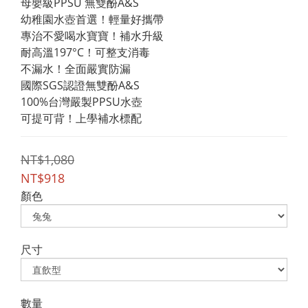
母嬰級PPSU 無雙酚A&S
幼稚園水壺首選！輕量好攜帶
專治不愛喝水寶寶！補水升級
耐高溫197°C！可整支消毒
不漏水！全面嚴實防漏
國際SGS認證無雙酚A&S
100%台灣嚴製PPSU水壺
可提可背！上學補水標配
NT$1,080
NT$918
顏色
尺寸
數量