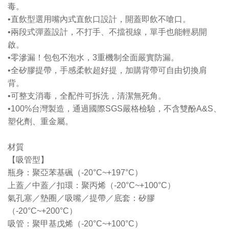
毒。
•直飲型選用嘴內式直飲口設計，開蓋即飲不嗆口。
•兩段式彈蓋設計，不打手、不擋視線，單手也能輕易開
啟。
•零滲漏！包包不泡水，3重機制全面嚴實防漏。
•全矽膠提帶，手感柔軟超好提，加購背帶可自由切換肩
背。
•可整支消毒，全配件可拆洗，清潔無死角。
•100%台灣製造，通過國際SGS嚴格檢驗，不含雙酚A&S、
塑化劑、重金屬。
材質
【吸管型】
瓶身：聚亞苯基碸（-20°C~+197°C）
上蓋／中蓋／扣環：聚丙烯（-20°C~+100°C）
氣孔塞／墊圈／吸嘴／提帶／底套：矽膠
（-20°C~+200°C）
吸管：聚甲基戊烯（-20°C~+100°C）