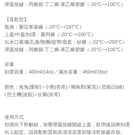
彈蓋按鍵：丙烯腈-丁二烯-苯乙烯塑膠（-20°C~+100°C）
【直飲型】
瓶身：聚亞苯基碸（-20°C~+197°C）
上蓋/中蓋/扣環：聚丙烯（-20°C~+100°C）
出水口塞/氣孔塞/墊圈/提帶/底套：矽膠（-20°C~+200°C）
彈蓋按鍵：丙烯腈-丁二烯-苯乙烯塑膠（-20°C~+100°C）
容量
刻度容量：400ml/14oz／滿水容量：460ml/16oz
顏色：兔兔(栗粉) /
小熊(杏茶) /
獨角獸(紫芙) /
恐龍(治綠)
/
挖土機(波藍) /
企鵝(灰茸)
使用方式
扣環向下即解鎖，按壓彈蓋按鍵開啟上蓋，飲用後請將扣環
向上鎖定。請搭配軟質刷具清洗並置於陰涼乾燥處存放。